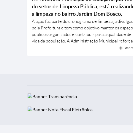
contribuindo para uma cidade mais limpa, organizada 
do setor de Limpeza Pública, está realizand
segura. 🤝 A colaboração de todos faz a diferença.
a limpeza no bairro Jardim Dom Bosco,
Ajude...
promovendo um ambiente mais limpo,
A ação faz parte do cronograma de limpeza já divulga
pela Prefeitura e tem como objetivo manter os espaço
seguro e agradável para toda a comuni
públicos organizados e contribuir para a qualidade de
vida da população. A Administração Municipal reforça
importância da colaboração de todos para que o
Ver m
descarte de lixo e entulhos seja realizado de forma
correta, evitando novos acúmulos e problemas à saúd
pública. Além de preservar o meio ambiente, essa
atitude ajuda na prevenção de doenças, como a
dengue,...