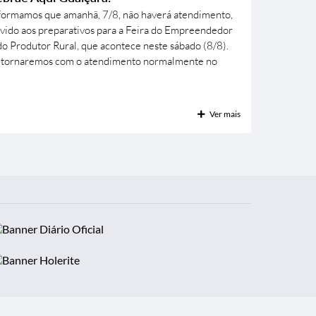
formamos que amanhã, 7/8, não haverá atendimento,
vido aos preparativos para a Feira do Empreendedor
do Produtor Rural, que acontece neste sábado (8/8).
tornaremos com o atendimento normalmente no
óximo dia útil. Agradecemos a compreensão de todos
esperamos vocês na feira! 💙
Ver mais