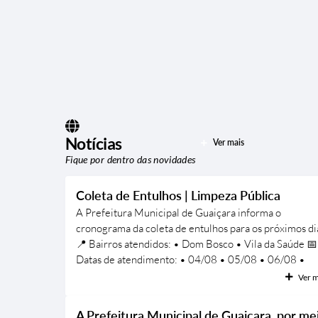
Notícias
Ver mais
Fique por dentro das novidades
Coleta de Entulhos | Limpeza Pública
A Prefeitura Municipal de Guaiçara informa o
cronograma da coleta de entulhos para os próximos di
📍 Bairros atendidos: • Dom Bosco • Vila da Saúde 📅
Datas de atendimento: • 04/08 • 05/08 • 06/08 •
07/08 • 10/08 ⚠️ Importante: Coloque os materiais
Ver m
para descarte somente na data programada para o seu
bairro, evitando obstrução das vias públicas e
A Prefeitura Municipal de Guaiçara, por me