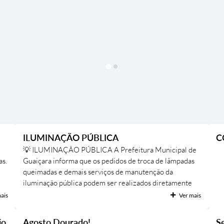
ILUMINAÇÃO PÚBLICA
C
💡 ILUMINAÇÃO PÚBLICA A Prefeitura Municipal de
as.
Guaiçara informa que os pedidos de troca de lâmpadas
queimadas e demais serviços de manutenção da
iluminação pública podem ser realizados diretamente
pelos canais de atendimento da CPFL. 📞 0800 010
ais
Ver mais
1010 🌐 www.cpfl.com.br A participação da população é
fundamental. Ao identificar pontos com lâmpadas
io
Agosto Dourado!
S